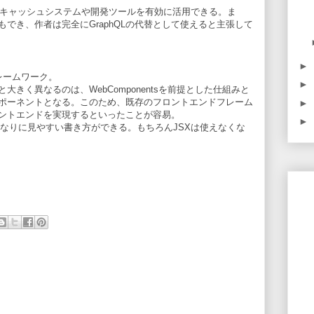
存のキャッシュシステムや開発ツールを有効に活用できる。ま
ともでき、作者は完全にGraphQLの代替として使えると主張して
►
フレームワーク。
►
きく異なるのは、WebComponentsを前提とした仕組みと
ポーネントとなる。このため、既存のフロントエンドフレーム
►
ントエンドを実現するといったことが容易。
►
l)なしでもそれなりに見やすい書き方ができる。もちろんJSXは使えなくな