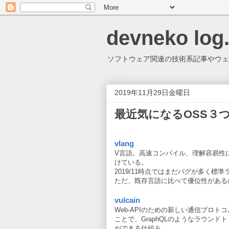
devneko log
ソフトウェア関連の技術系記事やウェ
2019年11月29日金曜日
最近気になるOSS３つ(vlang
vlang
V言語。高速コンパイル、理解容易性
けている。
2019/11時点ではまだバグが多く標
ただ、既存言語に比べて優位性がある
vulcain
Web-APIのための新しい通信プロト
ことで、GraphQLのようなラウンド
ができる仕組み。