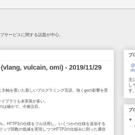
.
ブサービスに関する話題が中心。
プ
@
, vulcain, omi) - 2019/11/29
do
主
し
に主軸を置いた新しいプログラミング言語。強くgoの影響を受
す
準ライブラリも未実装が多い。
のは確かで、今後注目。
ブ
▼
コル。HTTP2の仕様をフル活用し、いくつかの仕様を追加する
トリップ回数の低減を実現しつつHTTP2の仕組みに則った通信