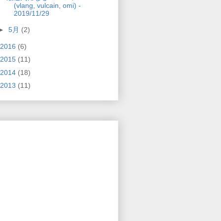
(vlang, vulcain, omi) -
2019/11/29
►
5月
(2)
2016
(6)
2015
(11)
2014
(18)
2013
(11)