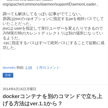
org/apache/commons/daemon/support/DaemonLoader」
調べても解決してるっぽい記事がでてこない。
原因はjsvcの-cpオプションに指定するjarを相対パスでして
いたことだった。
jsvcは-userを指定して実行ユーザーを変えたりできるので
JVM実行時のカレントディレクトリは別の場所になってい
るようだ。
-cpに指定するパスはすべて絶対パスにすることで起動に成
功した。
devneko
時刻:
1:08
1 件のコメント:
共有
2014年6月16日月曜日
dockerコンテナを別のコマンドで立ち上
げる方法はver.1.1から？