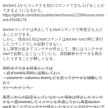
docker1.1からコンテナを別のコマンドで立ち上げることが
できるようになるかも。
https://github.com/dotcloud/docker/issues/1228#issuecomm
ent-45546178
dockerコンテナは停止してもstartコマンドで再度立ち上げ
ることができる。
しかし、現在(v1.0)はstartコマンドはdocker runの時に実行
したコマンドでしか起動できない。
もし障害が起きてコンテナが停止して、更にはコンテナが
startで起動しなくなっていたら、原因解析やデータを救出
したりすることが難しくなる。
現時点でできる対策としては
・必ずsshdを同時に起動しておく
・volumeや--volumes-fromなどを使ってデータを隔離して
おく
といったところ。
最悪これらの設定をしていなかった場合は停止したコンテ
ナを一度commitしてイメージを作成してから再度docker
runすることでコンテナが停止したタイミングのデータにア