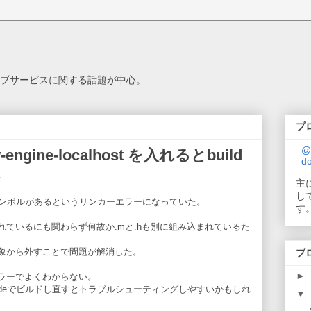
.
ブサービスに関する話題が中心。
プ
@
-engine-localhost を入れるとbuild
do
主
し
シンボルがあるというリンカーエラーになっていた。
す
kがリンクされているにも関わらず何故か.mと.hも別に組み込まれているた
をリンク対象から外すことで問題が解消した。
ブ
►
うなエラーでよくわからない。
odeでビルドし直すとトラブルシューティングしやすいかもしれ
▼