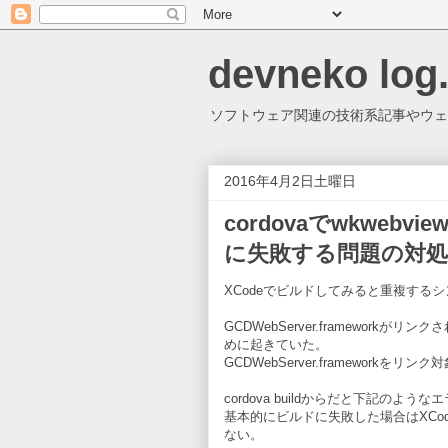
devneko log
ソフトウェア関連の技術系記事やウェ
2016年4月2日土曜日
cordovaでwkwebview
に失敗する問題の対処
XCodeでビルドしてみると重複する
GCDWebServer.framewor
めに起きていた。
GCDWebServer.framework
cordova buildからだと下記のよ
基本的にビルドに失敗した場合はXC
ない。