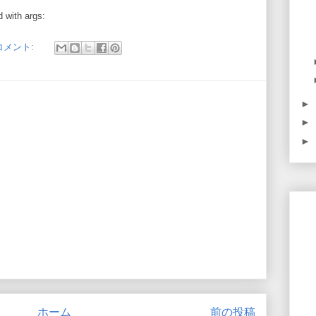
 with args:
コメント:
►
►
►
ホーム
前の投稿